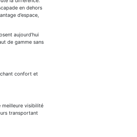
ute la différence.
escapade en dehors
vantage d’espace,
osent aujourd’hui
 haut de gamme sans
chant confort et
eilleure visibilité
eurs transportant