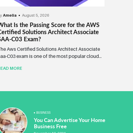
by
Amelia
August 5, 2026
What Is the Passing Score for the AWS
Certified Solutions Architect Associate
SAA-C03 Exam?
he Aws Certified Solutions Architect Associate
aa-C03 exam is one of the most popular cloud...
READ MORE
BUSINESS
You Can Advertise Your Home
Business Free