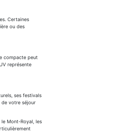
les. Certaines
ière ou des
re compacte peut
SUV représente
rels, ses festivals
 de votre séjour
 le Mont-Royal, les
rticulièrement