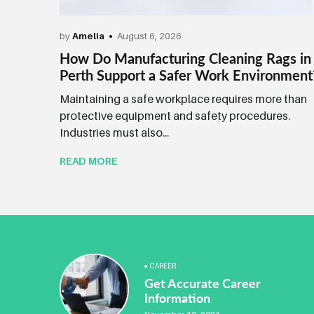
by
Amelia
August 6, 2026
How Do Manufacturing Cleaning Rags in
Perth Support a Safer Work Environment
Maintaining a safe workplace requires more than
protective equipment and safety procedures.
Industries must also...
READ MORE
CAREER
Get Accurate Career
Information