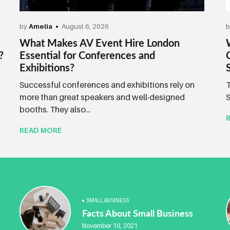
by
Amelia
August 6, 2026
What Makes AV Event Hire London
?
Essential for Conferences and
Exhibitions?
Successful conferences and exhibitions rely on
T
more than great speakers and well-designed
S
booths. They also...
READ MORE
SMALL BUSINESS
Facts About Small Business
November 19, 2021