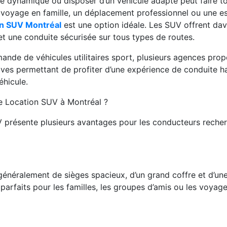
le dynamique où disposer d’un véhicule adapté peut faire to
 voyage en famille, un déplacement professionnel ou une 
on SUV Montréal
est une option idéale. Les SUV offrent da
et une conduite sécurisée sur tous types de routes.
ande de véhicules utilitaires sport, plusieurs agences prop
ives permettant de profiter d’une expérience de conduite
éhicule.
e Location SUV à Montréal ?
V présente plusieurs avantages pour les conducteurs recher
néralement de sièges spacieux, d’un grand coffre et d’une m
nt parfaits pour les familles, les groupes d’amis ou les voyag