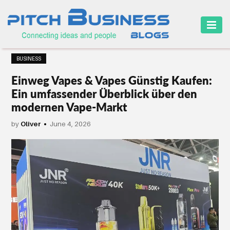
HOME
BUSINESS
BUSINESS
Einweg Vapes & Vapes Günstig Kaufen:
CAREER
Ein umfassender Überblick über den
modernen Vape-Markt
FINANCE
by
Oliver
June 4, 2026
MARKETING
ONLINE
BUSINESS
SECURITY
SMALL
BUSINESS